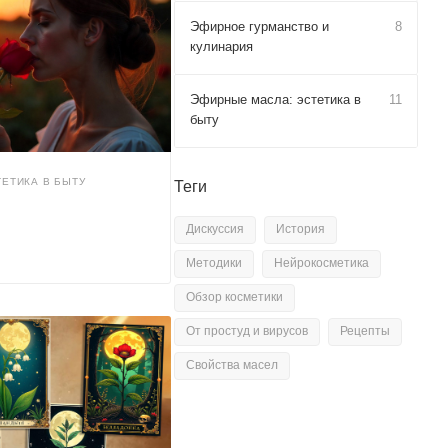
Эфирное гурманство и
8
кулинария
Эфирные масла: эстетика в
11
быту
ЕТИКА В БЫТУ
Теги
Дискуссия
История
Методики
Нейрокосметика
Обзор косметики
От простуд и вирусов
Рецепты
Свойства масел