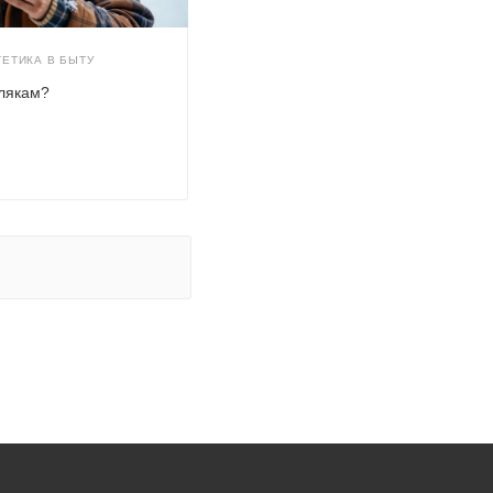
ЕТИКА В БЫТУ
злякам?