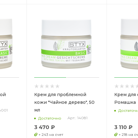
ной
Крем для проблемной
Крем для 
кожи "Чайное дерево", 50
Ромашка
мл
14001
Достаточ
Арт.: 14081
Достаточно
3 470 ₽
3 110 ₽
+ 243 на счет
+ 218 на с