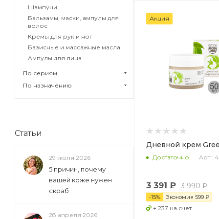
Шампуни
Бальзамы, маски, ампулы для
Акция
волос
Кремы для рук и ног
Базисные и массажные масла
Ампулы для лица
По сериям
По назначению
Статьи
Дневной крем Gree
Арт.: 
Достаточно
29 июля 2026
5 причин, почему
вашей коже нужен
3 391 ₽
3 990 ₽
скраб
-
15
%
Экономия
599 ₽
+ 237 на счет
28 апреля 2026