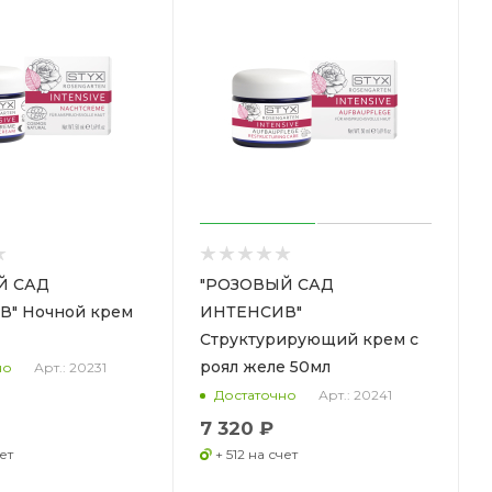
Й САД
"РОЗОВЫЙ САД
" Ночной крем
ИНТЕНСИВ"
Структурирующий крем с
роял желе 50мл
Арт.: 20231
но
Арт.: 20241
Достаточно
7 320 ₽
ет
+ 512 на счет