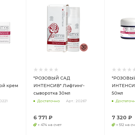
"РОЗОВЫЙ САД
"РОЗОВЫ
ой крем
ИНТЕНСИВ" Лифтинг-
ИНТЕНСИВ
сыворотка 30мл
50мл
20221
Арт.: 20267
Достаточно
Достаточ
6 771 ₽
7 320 ₽
+ 474 на счет
+ 512 на сч