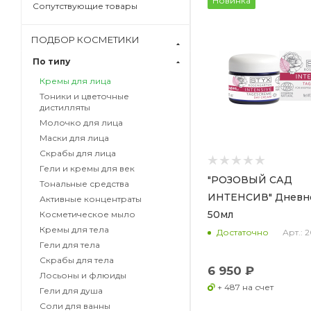
Новинка
Сопутствующие товары
ПОДБОР КОСМЕТИКИ
По типу
Кремы для лица
Тоники и цветочные
дистилляты
Молочко для лица
Маски для лица
Скрабы для лица
Гели и кремы для век
"РОЗОВЫЙ САД
Тональные средства
ИНТЕНСИВ" Дневн
Активные концентраты
50мл
Косметическое мыло
Кремы для тела
Арт.: 
Достаточно
Гели для тела
Скрабы для тела
6 950 ₽
Лосьоны и флюиды
+ 487 на счет
Гели для душа
Соли для ванны