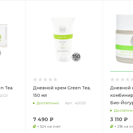
n Tea
Дневной крем Green Tea,
Дневной 
150 мл
комбинир
42021
Био-Йогу
Арт.: 42023
Достаточно
Достаточ
7 490 ₽
3 110 ₽
+ 524 на счет
+ 218 на с