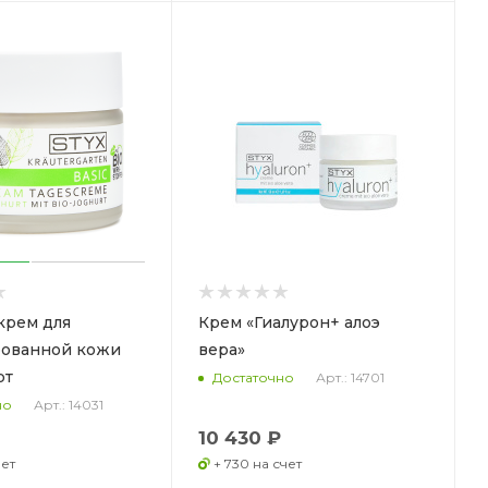
крем для
Крем «Гиалурон+ алоэ
ованной кожи
вера»
рт
Арт.: 14701
Достаточно
Арт.: 14031
но
10 430 ₽
чет
+ 730 на счет