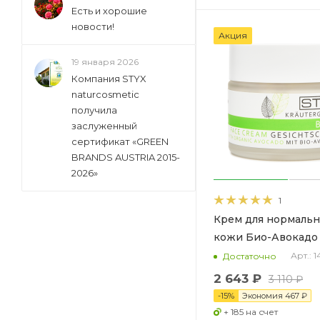
Есть и хорошие
новости!
Акция
19 января 2026
Компания STYX
naturcosmetic
получила
заслуженный
сертификат «GREEN
BRANDS AUSTRIA 2015-
2026»
1
Крем для нормаль
кожи Био-Авокадо
Арт.: 
Достаточно
2 643 ₽
3 110 ₽
-
15
%
Экономия
467 ₽
+ 185 на счет