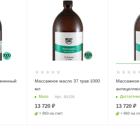
зненный
Массажное масло 37 трав 1000
Массажное
мл
антицеллюл
Мало
Достаточн
Арт.: 84156
13 720 ₽
13 720 ₽
+ 960 на счет
+ 960 на с