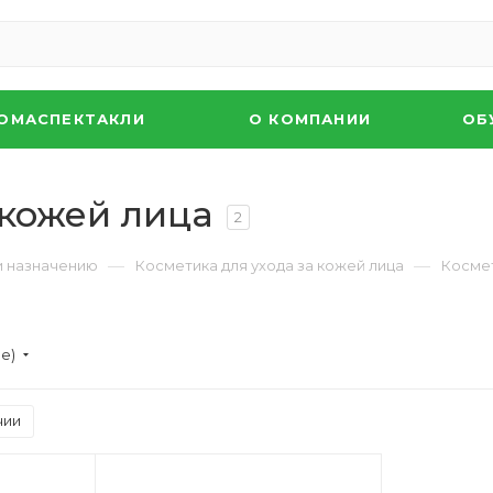
ОМАСПЕКТАКЛИ
О КОМПАНИИ
ОБ
 кожей лица
2
—
—
и назначению
Косметика для ухода за кожей лица
Космет
ие)
чии