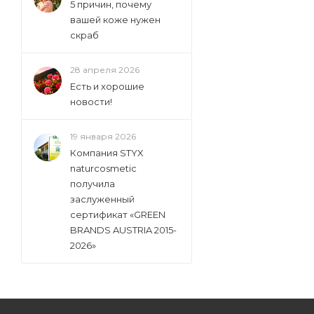
5 причин, почему
вашей коже нужен
скраб
28 апреля 2026
Есть и хорошие
новости!
19 января 2026
Компания STYX
naturcosmetic
получила
заслуженный
сертификат «GREEN
BRANDS AUSTRIA 2015-
2026»