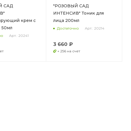
Й САД
"РОЗОВЫЙ САД
В"
ИНТЕНСИВ" Тоник для
ирующий крем с
лица 200мл
 50мл
Арт.: 20214
Достаточно
Арт.: 20241
но
3 660 ₽
ет
+ 256 на счет