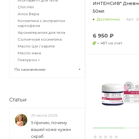
Aromaderm для тела
ИНТЕНСИВ" Дневн
Chin Min
50мл
Алоэ Вера
Арт.: 
Достаточно
Косметика с экстрактом
картофеля
Ароматерапия для тела
6 950 ₽
Солнечная косметика
+ 487 на счет
Масло Ши / карите
Масло мака
Гиалурон +
По назначению
Статьи
29 июля 2026
5 причин, почему
вашей коже нужен
скраб