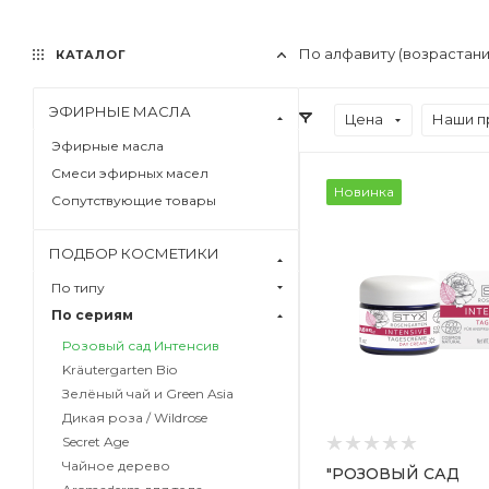
По алфавиту (возрастан
КАТАЛОГ
ЭФИРНЫЕ МАСЛА
Цена
Наши п
Эфирные масла
Смеси эфирных масел
Новинка
Сопутствующие товары
ПОДБОР КОСМЕТИКИ
По типу
По сериям
Розовый сад Интенсив
Kräutergarten Bio
Зелёный чай и Green Asia
Дикая роза / Wildrose
Secret Age
Чайное дерево
"РОЗОВЫЙ САД