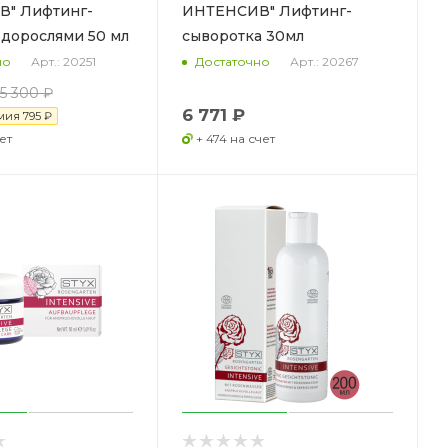
" Лифтинг-
ИНТЕНСИВ" Лифтинг-
одорослями 50 мл
сыворотка 30мл
Арт.: 20251
Арт.: 20267
но
Достаточно
5 300 ₽
6 771 ₽
мия
795 ₽
ет
+ 474 на счет