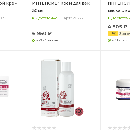
ой крем
ИНТЕНСИВ" Крем для век
ИНТЕНСИВ
30мл
маска с в
20221
Арт.: 20277
Достаточно
Достаточ
4 505 ₽
6 950 ₽
-
15
%
Эконо
+ 487 на счет
+ 315 на сч