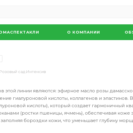
ОМАСПЕКТАКЛИ
О КОМПАНИИ
ОБ
9
Розовый сад Интенсив
этой линии являются: эфирное масло розы дамасской
ие гиалуроновой кислоты, коллагенов и эластинов. В
луроновой кислоты), который создает гармоничный ква
юканами (ростки пшеницы, ячмень), обеспечивая кож
аполняя бороздки кожи, что уменьшает глубину морщи