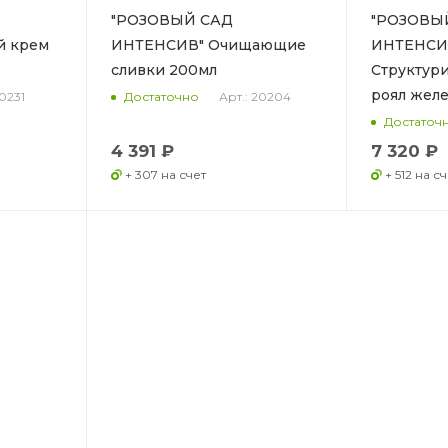
"РОЗОВЫЙ САД
"РОЗОВЫ
й крем
ИНТЕНСИВ" Очищающие
ИНТЕНСИ
сливки 200мл
Структур
роял желе
20231
Арт.: 20204
Достаточно
Достаточ
4 391 ₽
7 320 ₽
+ 307 на счет
+ 512 на сч