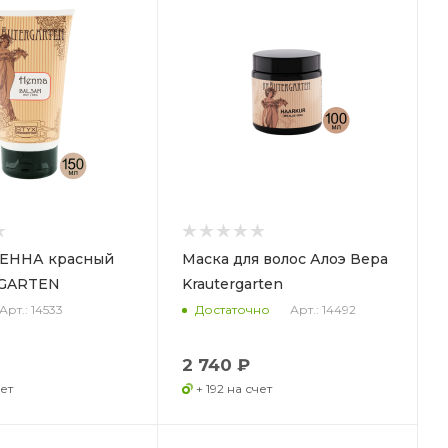
ХЕННА красный
Маска для волос Алоэ Вера
GARTEN
Krautergarten
Арт.: 14533
Арт.: 14492
Достаточно
2 740 ₽
чет
+ 192 на счет