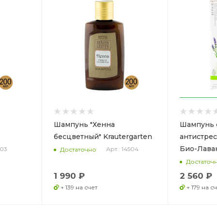
Шампунь "Хенна
Шампунь 
бесцветный" Krautergarten
антистре
Био-Лава
403
Арт.: 14504
Достаточно
Достаточ
1 990 ₽
2 560 ₽
+ 139 на счет
+ 179 на с