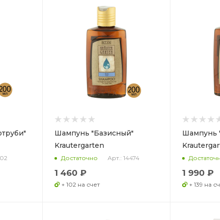
отруби"
Шампунь "Базисный"
Шампунь 
Krautergarten
Krauterga
402
Арт.: 14474
Достаточно
Достаточ
1 460 ₽
1 990 ₽
+ 102 на счет
+ 139 на с