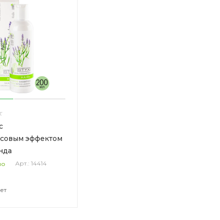
с
ссовым эффектом
нда
Арт.: 14414
но
чет