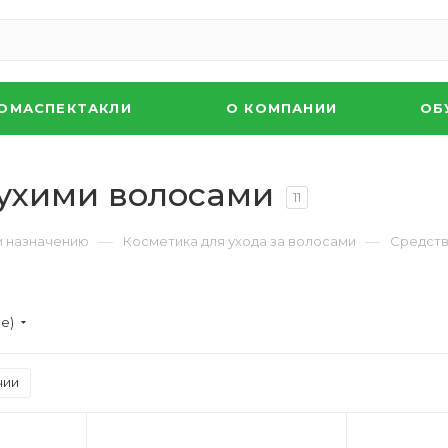
ОМАСПЕКТАКЛИ
О КОМПАНИИ
ОБ
сухими волосами
11
—
—
и назначению
Косметика для ухода за волосами
Средств
ие)
чии