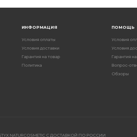
ИНФОРМАЦИЯ
ПОМОЩЬ
Условия оплаты
Условия оп
Условия доставки
Условия до
Гарантия на товар
Гарантия на
Политика
Вопрос-отв
Обзоры
TYX NATURCOSMETIC С ДОСТАВКОЙ ПО РОССИИ