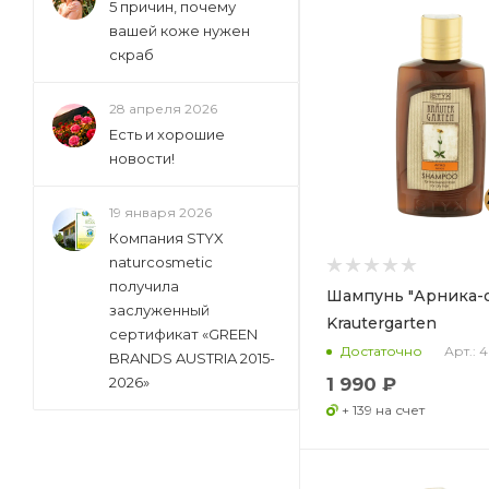
5 причин, почему
вашей коже нужен
скраб
28 апреля 2026
Есть и хорошие
новости!
19 января 2026
Компания STYX
naturcosmetic
получила
Шампунь "Арника-
заслуженный
Krautergarten
сертификат «GREEN
Арт.: 
Достаточно
BRANDS AUSTRIA 2015-
1 990 ₽
2026»
+ 139 на счет