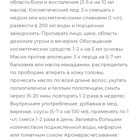
область боли и воспаления (3-5 к на 10 мл
масла); Косметический лед: 3 к смешать с
медом или косметическими сливками (1 ч.л.),
развести в 200 мл воды и порционно
заморозить. Протирать лицо, шею, область
декольте утром и вечером; Обогащение
косметических средств: 1-2 к на 5 мл основы;
Маски против алопеции: 3 к перца на 5-7 мл
бальзама или масла макадамии, распределить
по проборам, втереть в кожу головы,
прочесать масло по всей длине волос, укутать
полиэтиленом и теплым полотенцем, смыть
через 15-20 мин, повторять 1-2 раза в неделю;
Внутреннее употребление: добавка в мед,
варенье, соусы (5-7 к на 100 мл), применять по 1
ч.л. смеси 1-2 раза в день. Запивать большим
количеством подкисленной воды, кефиром
или томатным соком; Аромарасчесывание: