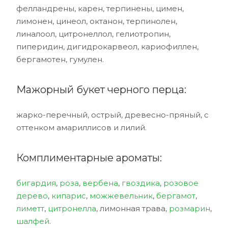
фелландрены, карен, терпинены, цимен,
лимонен, цинеол, октанон, терпинолен,
линалоол, цитронеллол, гелиотропин,
пиперидин, дигидрокарвеол, кариофиллен,
бергамотен, гумулен.
Мажорный букет черного перца:
жарко-перечный, острый, древесно-пряный, с
оттенком амариллисов и лилий.
Комплиментарные ароматы:
бигардия
,
роза
,
вербена
,
гвоздика
,
розовое
дерево
,
кипарис
,
можжевельник
,
бергамот
,
лиметт
,
цитронелла
, лимонная трава,
розмарин
,
шалфей
.